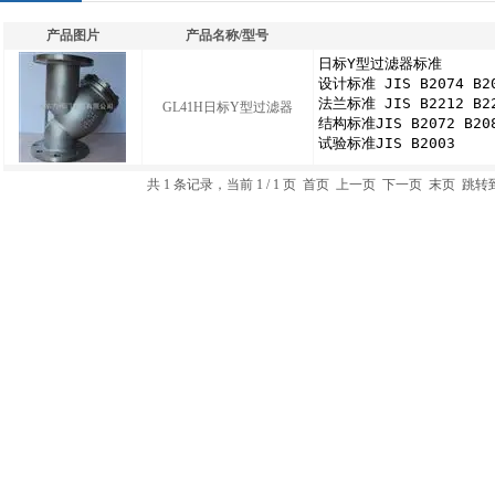
产品图片
产品名称/型号
GL41H日标Y型过滤器
共 1 条记录，当前 1 / 1 页 首页 上一页 下一页 末页 跳转