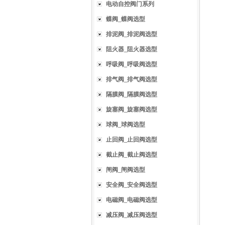
电动自控阀门系列
蝶阀_蝶阀选型
排泥阀_排泥阀选型
阻火器_阻火器选型
呼吸阀_呼吸阀选型
排气阀_排气阀选型
隔膜阀_隔膜阀选型
旋塞阀_旋塞阀选型
球阀_球阀选型
止回阀_止回阀选型
截止阀_截止阀选型
闸阀_闸阀选型
安全阀_安全阀选型
电磁阀_电磁阀选型
减压阀_减压阀选型