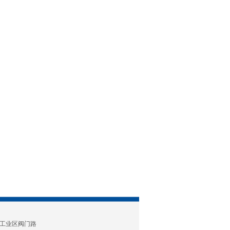
工业区阀门路