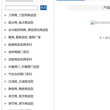
产品
刀闸阀_刀型闸阀选型
疏水阀_疏水阀选型
多功能控制阀_调流调压阀选型
蝶阀_蝶阀选型_蝶阀厂家
共 1 
眼镜阀盲板阀系列
放料阀阀门系列
放散阀放风阀系列
衬氟阀门_衬氟阀门选型
气动自控阀门系列
过滤器_过滤器选型
陶瓷阀_陶瓷阀选型
真空阀_真空阀选型
调节阀_调节阀选型