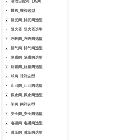
电动自控阀门系列
蝶阀_蝶阀选型
排泥阀_排泥阀选型
阻火器_阻火器选型
呼吸阀_呼吸阀选型
排气阀_排气阀选型
隔膜阀_隔膜阀选型
旋塞阀_旋塞阀选型
球阀_球阀选型
止回阀_止回阀选型
截止阀_截止阀选型
闸阀_闸阀选型
安全阀_安全阀选型
电磁阀_电磁阀选型
减压阀_减压阀选型