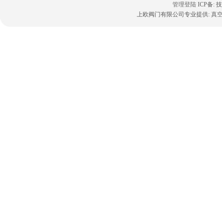
管理登陆
ICP备:
技
上欧阀门有限公司专业提供:
真