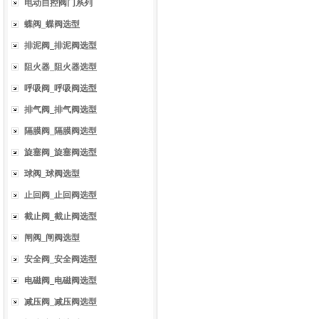
电动自控阀门系列
蝶阀_蝶阀选型
排泥阀_排泥阀选型
阻火器_阻火器选型
呼吸阀_呼吸阀选型
排气阀_排气阀选型
隔膜阀_隔膜阀选型
旋塞阀_旋塞阀选型
球阀_球阀选型
止回阀_止回阀选型
截止阀_截止阀选型
闸阀_闸阀选型
安全阀_安全阀选型
电磁阀_电磁阀选型
减压阀_减压阀选型