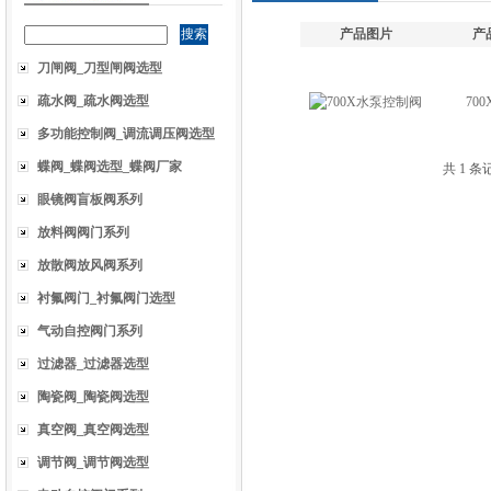
产品图片
产
刀闸阀_刀型闸阀选型
疏水阀_疏水阀选型
70
多功能控制阀_调流调压阀选型
蝶阀_蝶阀选型_蝶阀厂家
共 1 
眼镜阀盲板阀系列
放料阀阀门系列
放散阀放风阀系列
衬氟阀门_衬氟阀门选型
气动自控阀门系列
过滤器_过滤器选型
陶瓷阀_陶瓷阀选型
真空阀_真空阀选型
调节阀_调节阀选型