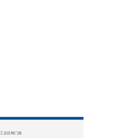
工业区阀门路