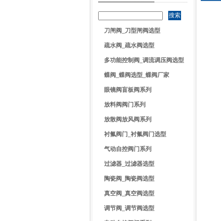
刀闸阀_刀型闸阀选型
疏水阀_疏水阀选型
多功能控制阀_调流调压阀选型
蝶阀_蝶阀选型_蝶阀厂家
眼镜阀盲板阀系列
放料阀阀门系列
放散阀放风阀系列
衬氟阀门_衬氟阀门选型
气动自控阀门系列
过滤器_过滤器选型
陶瓷阀_陶瓷阀选型
真空阀_真空阀选型
调节阀_调节阀选型