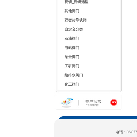
视镜_视镜选型
其他阀门
双密封导轨阀
自定义分类
石油阀门
电站阀门
冶金阀门
工矿阀门
给排水阀门
化工阀门
电话：86-0577