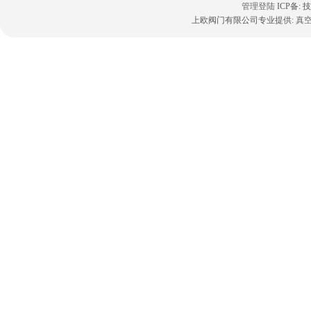
管理登陆
ICP备:
技
上欧阀门有限公司专业提供:
真