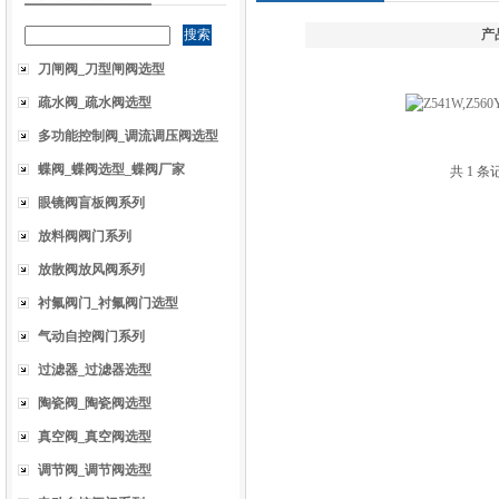
产
刀闸阀_刀型闸阀选型
疏水阀_疏水阀选型
多功能控制阀_调流调压阀选型
蝶阀_蝶阀选型_蝶阀厂家
共 1 
眼镜阀盲板阀系列
放料阀阀门系列
放散阀放风阀系列
衬氟阀门_衬氟阀门选型
气动自控阀门系列
过滤器_过滤器选型
陶瓷阀_陶瓷阀选型
真空阀_真空阀选型
调节阀_调节阀选型