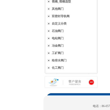
视镜_视镜选型
其他阀门
双密封导轨阀
自定义分类
石油阀门
电站阀门
冶金阀门
工矿阀门
给排水阀门
化工阀门
电话：86-0577