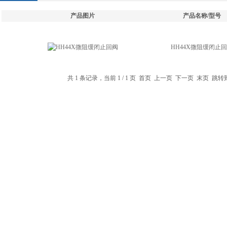
产品图片
产品名称/型号
HH44X微阻缓闭止
共 1 条记录，当前 1 / 1 页 首页 上一页 下一页 末页 跳转