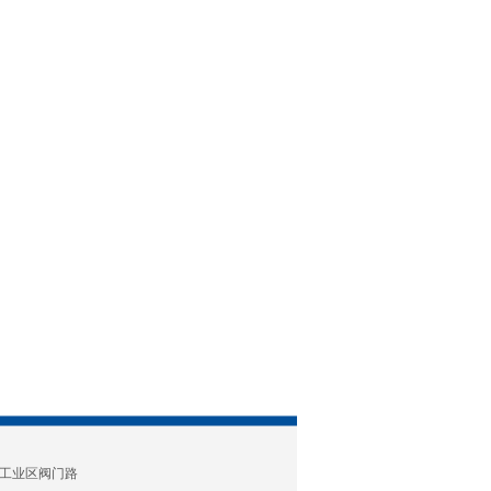
工业区阀门路