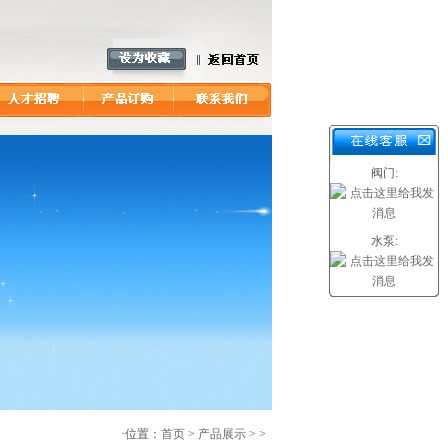
阀门:
水泵:
·
位置：
首页
>
产品展示
> >