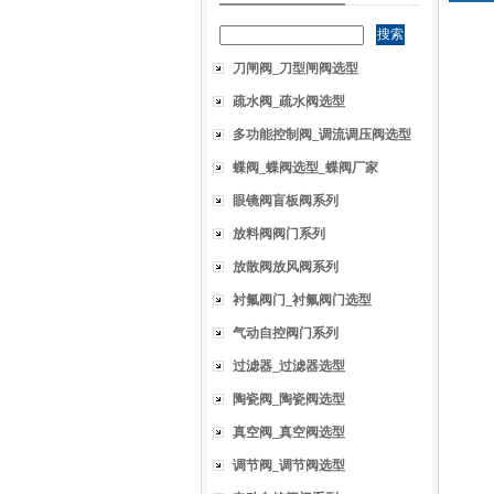
刀闸阀_刀型闸阀选型
疏水阀_疏水阀选型
多功能控制阀_调流调压阀选型
蝶阀_蝶阀选型_蝶阀厂家
眼镜阀盲板阀系列
放料阀阀门系列
放散阀放风阀系列
衬氟阀门_衬氟阀门选型
气动自控阀门系列
过滤器_过滤器选型
陶瓷阀_陶瓷阀选型
真空阀_真空阀选型
调节阀_调节阀选型