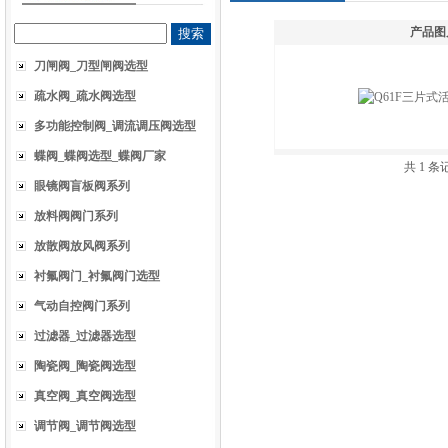
产品图
刀闸阀_刀型闸阀选型
疏水阀_疏水阀选型
多功能控制阀_调流调压阀选型
蝶阀_蝶阀选型_蝶阀厂家
共 1 
眼镜阀盲板阀系列
放料阀阀门系列
放散阀放风阀系列
衬氟阀门_衬氟阀门选型
气动自控阀门系列
过滤器_过滤器选型
陶瓷阀_陶瓷阀选型
真空阀_真空阀选型
调节阀_调节阀选型