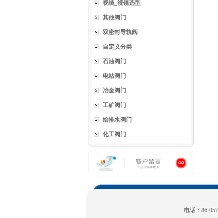
视镜_视镜选型
其他阀门
双密封导轨阀
自定义分类
石油阀门
电站阀门
冶金阀门
工矿阀门
给排水阀门
化工阀门
电话：86-0577