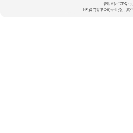
管理登陆
ICP备:
技
上欧阀门有限公司专业提供:
真