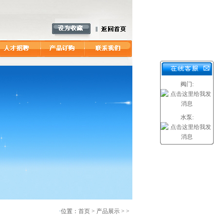
阀门:
水泵:
·
位置：
首页
>
产品展示
> >