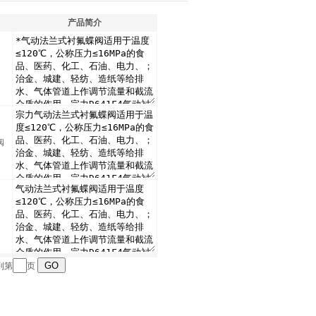
产品简介
阀
到第
页