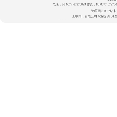
电话：86-0577-67975099 传真：86-0577-6797
管理登陆
ICP备:
技
上欧阀门有限公司专业提供:
真