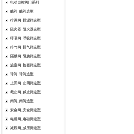
电动自控阀门系列
蝶阀_蝶阀选型
排泥阀_排泥阀选型
阻火器_阻火器选型
呼吸阀_呼吸阀选型
排气阀_排气阀选型
隔膜阀_隔膜阀选型
旋塞阀_旋塞阀选型
球阀_球阀选型
止回阀_止回阀选型
截止阀_截止阀选型
闸阀_闸阀选型
安全阀_安全阀选型
电磁阀_电磁阀选型
减压阀_减压阀选型