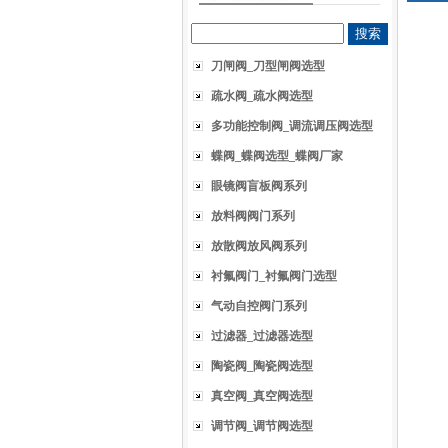
刀闸阀_刀型闸阀选型
疏水阀_疏水阀选型
多功能控制阀_调流调压阀选型
蝶阀_蝶阀选型_蝶阀厂家
眼镜阀盲板阀系列
放料阀阀门系列
放散阀放风阀系列
衬氟阀门_衬氟阀门选型
气动自控阀门系列
过滤器_过滤器选型
陶瓷阀_陶瓷阀选型
真空阀_真空阀选型
调节阀_调节阀选型