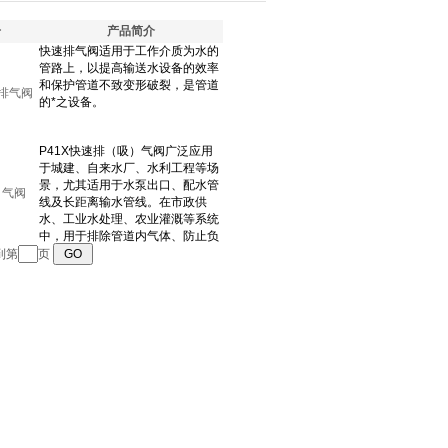
号
产品简介
快速排气阀
）气阀
到第
页