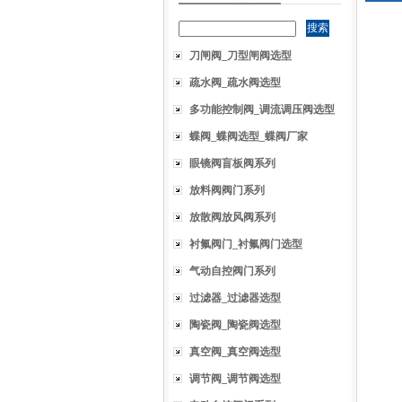
刀闸阀_刀型闸阀选型
疏水阀_疏水阀选型
多功能控制阀_调流调压阀选型
蝶阀_蝶阀选型_蝶阀厂家
眼镜阀盲板阀系列
放料阀阀门系列
放散阀放风阀系列
衬氟阀门_衬氟阀门选型
气动自控阀门系列
过滤器_过滤器选型
陶瓷阀_陶瓷阀选型
真空阀_真空阀选型
调节阀_调节阀选型