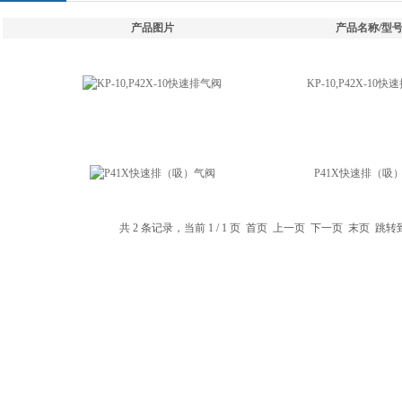
产品图片
产品名称/型
KP-10,P42X-10
P41X快速排（吸
共 2 条记录，当前 1 / 1 页 首页 上一页 下一页 末页 跳转