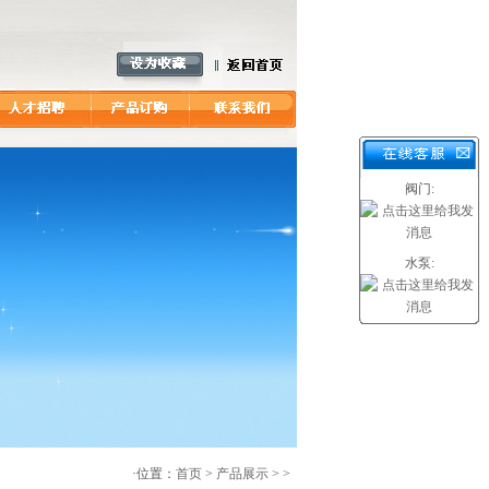
阀门:
水泵:
·
位置：
首页
>
产品展示
> >