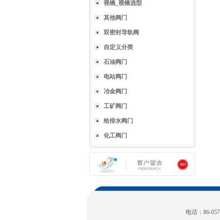
视镜_视镜选型
其他阀门
双密封导轨阀
自定义分类
石油阀门
电站阀门
冶金阀门
工矿阀门
给排水阀门
化工阀门
电话：86-0577