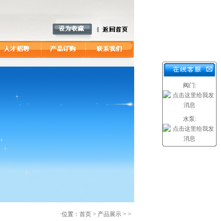
阀门:
水泵:
·
位置：
首页
>
产品展示
> >