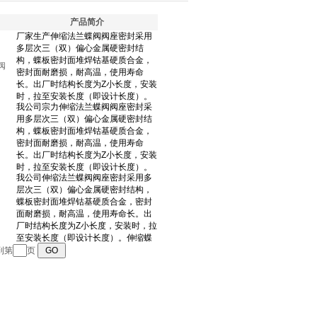
产品简介
阀
到第
页