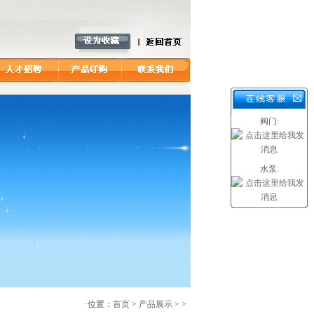
阀门:
水泵:
·
位置：
首页
>
产品展示
> >