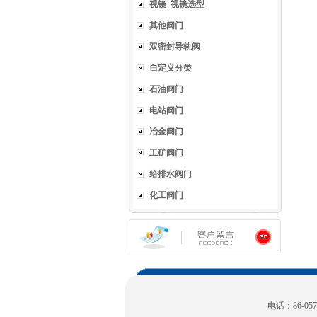
视镜_视镜选型
其他阀门
双密封导轨阀
自定义分类
石油阀门
电站阀门
冶金阀门
工矿阀门
给排水阀门
化工阀门
电话：86-0577