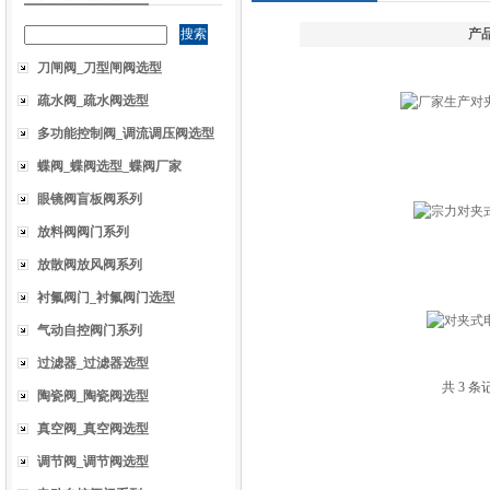
产
刀闸阀_刀型闸阀选型
疏水阀_疏水阀选型
多功能控制阀_调流调压阀选型
蝶阀_蝶阀选型_蝶阀厂家
眼镜阀盲板阀系列
放料阀阀门系列
放散阀放风阀系列
衬氟阀门_衬氟阀门选型
气动自控阀门系列
过滤器_过滤器选型
共 3 
陶瓷阀_陶瓷阀选型
真空阀_真空阀选型
调节阀_调节阀选型