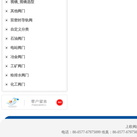
视镜_视镜选型
其他阀门
双密封导轨阀
自定义分类
石油阀门
电站阀门
冶金阀门
工矿阀门
给排水阀门
化工阀门
上欧阀
电话：86-0577-67975099 传真：86-0577-6797