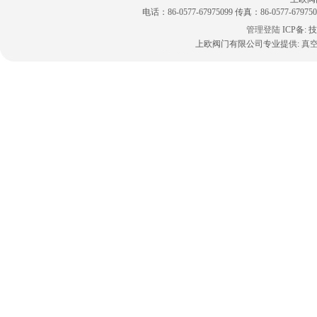
电话：86-0577-67975099 传真：86-0577-6797
管理登陆
ICP备:
技
上欧阀门有限公司专业提供:
真