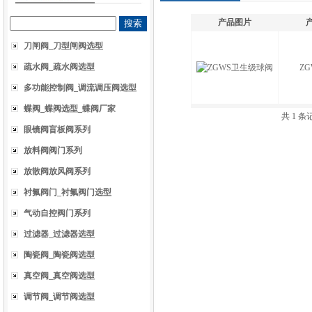
产品图片
刀闸阀_刀型闸阀选型
疏水阀_疏水阀选型
Z
多功能控制阀_调流调压阀选型
蝶阀_蝶阀选型_蝶阀厂家
共 1 
眼镜阀盲板阀系列
放料阀阀门系列
放散阀放风阀系列
衬氟阀门_衬氟阀门选型
气动自控阀门系列
过滤器_过滤器选型
陶瓷阀_陶瓷阀选型
真空阀_真空阀选型
调节阀_调节阀选型