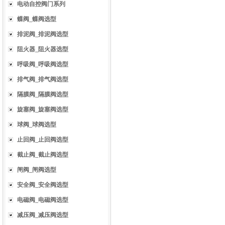
电动自控阀门系列
蝶阀_蝶阀选型
排泥阀_排泥阀选型
阻火器_阻火器选型
呼吸阀_呼吸阀选型
排气阀_排气阀选型
隔膜阀_隔膜阀选型
旋塞阀_旋塞阀选型
球阀_球阀选型
止回阀_止回阀选型
截止阀_截止阀选型
闸阀_闸阀选型
安全阀_安全阀选型
电磁阀_电磁阀选型
减压阀_减压阀选型