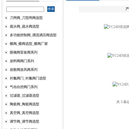
产
刀闸阀_刀型闸阀选型
疏水阀_疏水阀选型
多功能控制阀_调流调压阀选型
蝶阀_蝶阀选型_蝶阀厂家
眼镜阀盲板阀系列
放料阀阀门系列
放散阀放风阀系列
衬氟阀门_衬氟阀门选型
气动自控阀门系列
过滤器_过滤器选型
共 3 
陶瓷阀_陶瓷阀选型
真空阀_真空阀选型
调节阀_调节阀选型