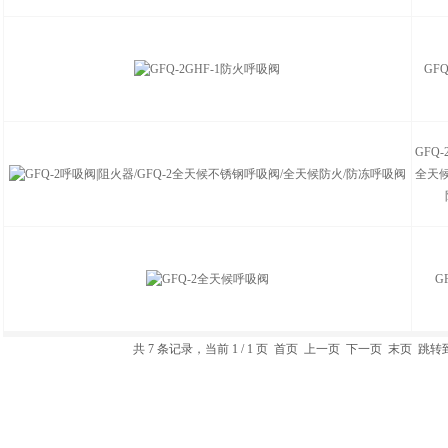
GF
GFQ-
全天
G
共 7 条记录，当前 1 / 1 页 首页 上一页 下一页 末页 跳转