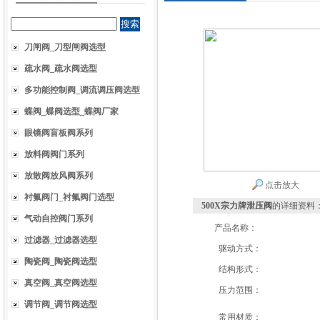
刀闸阀_刀型闸阀选型
疏水阀_疏水阀选型
多功能控制阀_调流调压阀选型
蝶阀_蝶阀选型_蝶阀厂家
眼镜阀盲板阀系列
放料阀阀门系列
放散阀放风阀系列
点击放大
衬氟阀门_衬氟阀门选型
500X宗力牌泄压阀
的详细资料
气动自控阀门系列
产品名称：
过滤器_过滤器选型
驱动方式：
陶瓷阀_陶瓷阀选型
结构形式：
真空阀_真空阀选型
压力范围：
调节阀_调节阀选型
常用材质：