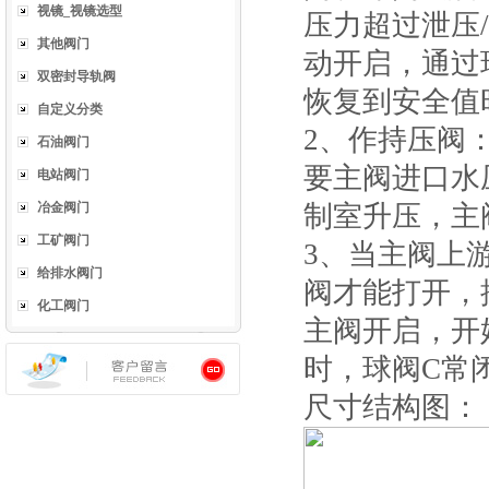
视镜_视镜选型
压力超过泄压
其他阀门
动开启，通过
双密封导轨阀
恢复到安全值
自定义分类
2、作持压阀
石油阀门
要主阀进口水
电站阀门
冶金阀门
制室升压，主
工矿阀门
3、当主阀上
给排水阀门
阀才能打开，
化工阀门
主阀开启，开
时，球阀C常
尺寸结构图：