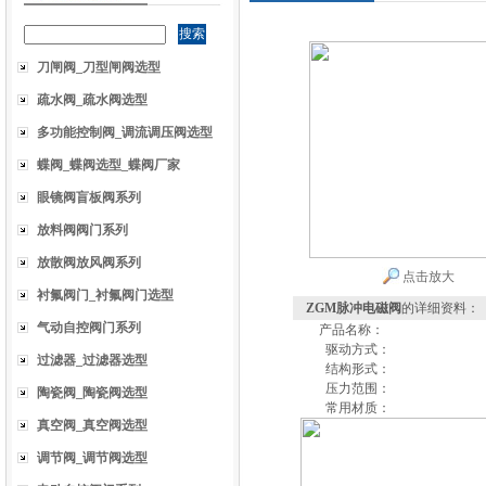
刀闸阀_刀型闸阀选型
疏水阀_疏水阀选型
多功能控制阀_调流调压阀选型
蝶阀_蝶阀选型_蝶阀厂家
眼镜阀盲板阀系列
放料阀阀门系列
放散阀放风阀系列
点击放大
衬氟阀门_衬氟阀门选型
ZGM脉冲电磁阀
的详细资料：
气动自控阀门系列
产品名称：
驱动方式：
过滤器_过滤器选型
结构形式：
压力范围：
陶瓷阀_陶瓷阀选型
常用材质：
真空阀_真空阀选型
调节阀_调节阀选型