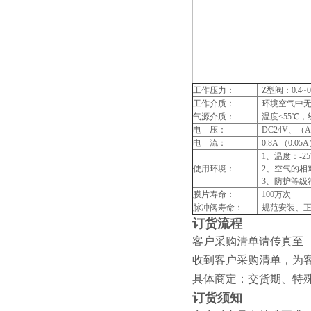
工作压力：
Z型阀：0.4~0.
工作介质：
环境空气中无
气源介质：
温度<55℃，
电 压：
DC24V、（AC
电 流：
0.8A （0.05
1、温度：-25℃
使用环境：
2、空气的相
3、防护等级符
膜片寿命：
100万次
脉冲阀寿命：
规范安装、正
订货流程
客户采购清单请传真至
收到客户采购清单，为
具体商定：交货期、特
订货须知