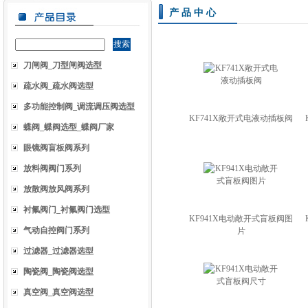
产品中心
刀闸阀_刀型闸阀选型
疏水阀_疏水阀选型
多功能控制阀_调流调压阀选型
KF741X敞开式电液动插板阀
蝶阀_蝶阀选型_蝶阀厂家
眼镜阀盲板阀系列
放料阀阀门系列
放散阀放风阀系列
衬氟阀门_衬氟阀门选型
KF941X电动敞开式盲板阀图
气动自控阀门系列
片
过滤器_过滤器选型
陶瓷阀_陶瓷阀选型
真空阀_真空阀选型