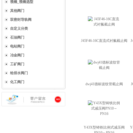
视镜_视镜选型
其他阀门
双密封导轨阀
自定义分类
石油阀门
J45F46-16C直流式衬氟截止阀
电站阀门
冶金阀门
工矿阀门
给排水阀门
化工阀门
dwj41德标波纹管截止阀
J
Y43X型铸铁比例式减压阀
PN10～PN16